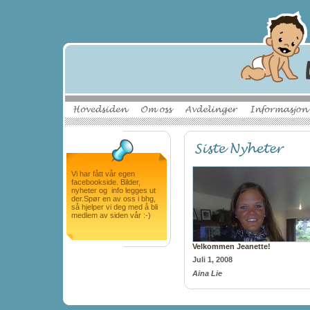
Vi har fått vår egen
facebookside. Bilder,
nyheter og info legges ut
der.Spør en av oss i bhg,
så hjelper vi deg med å bli
medlem av siden vår :-)
Velkommen Jeanette!
Juli 1, 2008
Aina Lie