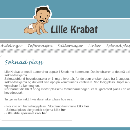
Lille Krabat er med i samordnet opptak i Skedsmo kommune. Det innebærer at det må 
søknadsskjema.
Søknadsfrist til hovedopptaket er 1. mars hvert år, for de som ønsker plass fra 1. august
søknadsskjema og du vil bli satt opp på kommunens venteliste. Ved ledig plass i løpet av år
venteliste fra kommunen.
Når barnet ditt blir 3 år og mister plassen i familiebarnehagen, er du garantert plass i en
hovedopptak.
Ta gjerne kontakt, hvis du ønsker plass hos oss.
- For info om barnehageplass i Skedsmo kommune klikk
her
- Søknad plass elektronisk skjema klikk
her
- Ofte stilte spørsmål klikk
her