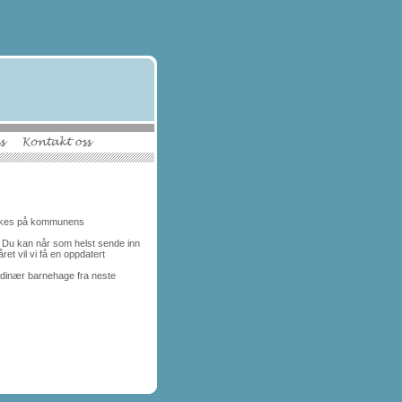
søkes på kommunens
. Du kan når som helst sende inn
et vil vi få en oppdatert
 ordinær barnehage fra neste