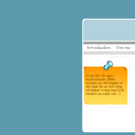
Vi har fått vår egen
facebookside. Bilder,
nyheter og info legges ut
der.Spør en av oss i bhg,
så hjelper vi deg med å bli
medlem av siden vår :-)