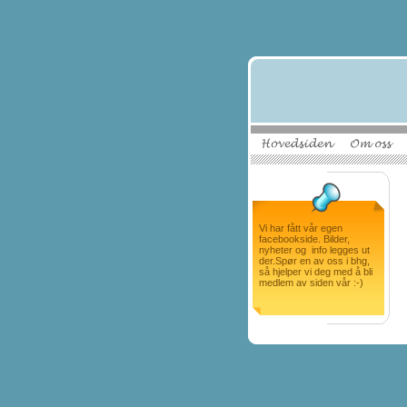
Vi har fått vår egen
facebookside. Bilder,
nyheter og info legges ut
der.Spør en av oss i bhg,
så hjelper vi deg med å bli
medlem av siden vår :-)