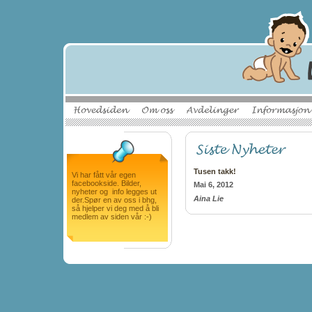
Tusen takk!
Vi har fått vår egen
facebookside. Bilder,
Mai 6, 2012
nyheter og info legges ut
Aina Lie
der.Spør en av oss i bhg,
så hjelper vi deg med å bli
medlem av siden vår :-)